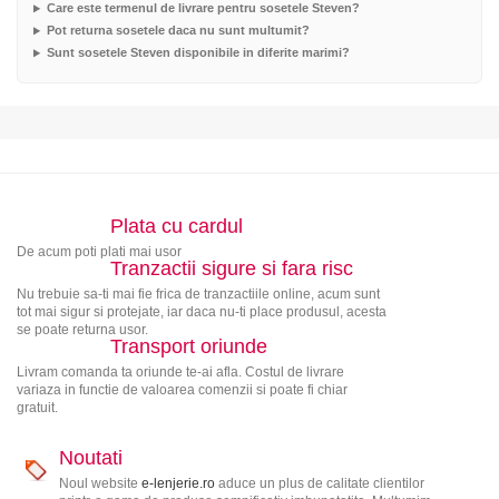
Care este termenul de livrare pentru sosetele Steven?
Pot returna sosetele daca nu sunt multumit?
Sunt sosetele Steven disponibile in diferite marimi?
Plata cu cardul
De acum poti plati mai usor
Tranzactii sigure si fara risc
Nu trebuie sa-ti mai fie frica de tranzactiile online, acum sunt
tot mai sigur si protejate, iar daca nu-ti place produsul, acesta
se poate returna usor.
Transport oriunde
Livram comanda ta oriunde te-ai afla. Costul de livrare
variaza in functie de valoarea comenzii si poate fi chiar
gratuit.
Noutati
Noul website
e-lenjerie.ro
aduce un plus de calitate clientilor