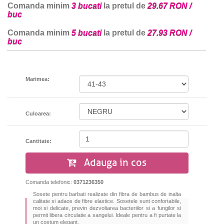
Comanda minim
3 bucati
la pretul de
29.67 RON /
buc
Comanda minim
5 bucati
la pretul de
27.93 RON /
buc
Marimea:
Culoarea:
Cantitate:
Adauga in cos
Comanda telefonic:
0371236350
Sosete pentru barbati realizate din fibra de bambus de inalta
calitate si adaos de fibre elastice. Sosetele sunt confortabile,
moi si delicate, previn dezvoltarea bacteriilor si a fungilor si
permit libera circulatie a sangelui. Ideale pentru a fi purtate la
un costum elegant.