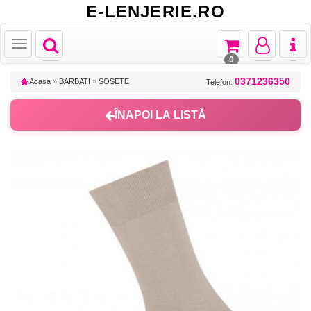
E-LENJERIE.RO
Toggle
Toggle
Toggle
Toggl
Toggle
navigation
navigation
navigation
naviga
navigation
0
0371236350
Acasa
»
BARBATI
»
SOSETE
Telefon:
ÎNAPOI LA LISTĂ