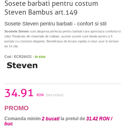
Sosete barbati pentru costum
Steven Bambus art.149
Sosete Steven pentru barbati - confort si stil
Sosetele Steven
sunt alegerea perfecta pentru barbati care apreciaza confortul si
stilul. Realizate din materiale de calitate, aceste sosete sunt ideale pentru a fi
purtate cu costume elegante. Beneficiaza de livrare rapida si retur usor in termen
de 14 zile.
Cod : ECR26431 -
in stoc
34.91
RON
(tva inclus)
PROMO
Comanda minim
2 bucati
la pretul de
31.42 RON /
buc