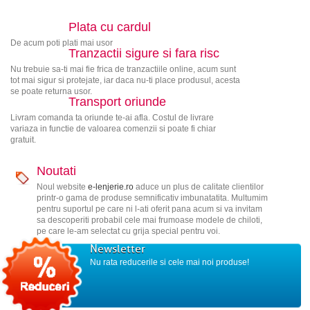
Plata cu cardul
De acum poti plati mai usor
Tranzactii sigure si fara risc
Nu trebuie sa-ti mai fie frica de tranzactiile online, acum sunt
tot mai sigur si protejate, iar daca nu-ti place produsul, acesta
se poate returna usor.
Transport oriunde
Livram comanda ta oriunde te-ai afla. Costul de livrare
variaza in functie de valoarea comenzii si poate fi chiar
gratuit.
Noutati
Noul website
e-lenjerie.ro
aduce un plus de calitate clientilor
printr-o gama de produse semnificativ imbunatatita. Multumim
pentru suportul pe care ni l-ati oferit pana acum si va invitam
sa descoperiti probabil cele mai frumoase modele de chiloti,
pe care le-am selectat cu grija special pentru voi.
Newsletter
Nu rata reducerile si cele mai noi produse!