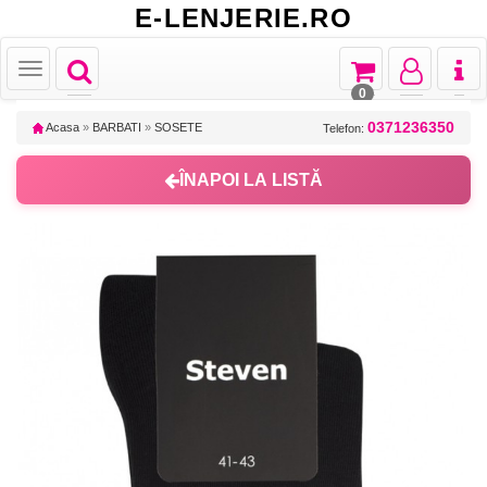
E-LENJERIE.RO
Toggle
Toggle
Toggle
Toggl
Toggle
navigation
navigation
navigation
naviga
navigation
0
0371236350
Acasa
»
BARBATI
»
SOSETE
Telefon:
ÎNAPOI LA LISTĂ