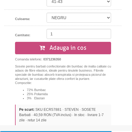
Culoarea:
Cantitate:
Adauga in cos
Comanda telefonic:
0371236350
Sosete pentru barbati confectionate din bumbac de inalta calitate cu
adaos de fibre elastice, ideale pentru tinutele business. Fibrele
speciale de bumbac absorb transpiratia si protejeaza piciorul de
abraziuni, iar cusaturile plate ofera confort la purtare.
Compozitie:
72% Bumbac
25% Poliamida
3% Elastan
Pe scurt:
SKU ECR57881 · STEVEN · SOSETE
Barbati · 40,59 RON (TVA inclus) · In stoc · livrare 1-7
zile · retur 14 zile