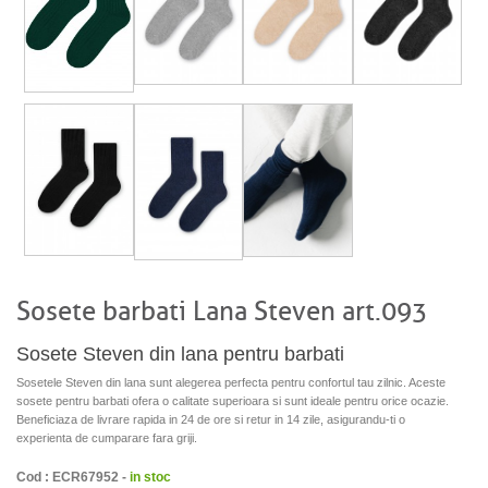
Sosete barbati Lana Steven art.093
Sosete Steven din lana pentru barbati
Sosetele Steven din lana sunt alegerea perfecta pentru confortul tau zilnic. Aceste
sosete pentru barbati ofera o calitate superioara si sunt ideale pentru orice ocazie.
Beneficiaza de livrare rapida in 24 de ore si retur in 14 zile, asigurandu-ti o
experienta de cumparare fara griji.
Cod : ECR67952 -
in stoc