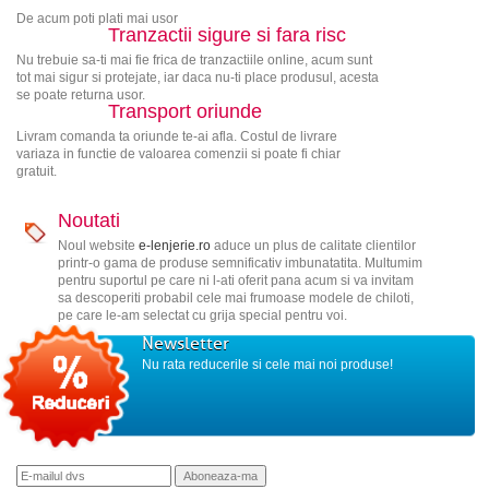
De acum poti plati mai usor
Tranzactii sigure si fara risc
Nu trebuie sa-ti mai fie frica de tranzactiile online, acum sunt
tot mai sigur si protejate, iar daca nu-ti place produsul, acesta
se poate returna usor.
Transport oriunde
Livram comanda ta oriunde te-ai afla. Costul de livrare
variaza in functie de valoarea comenzii si poate fi chiar
gratuit.
Noutati
Noul website
e-lenjerie.ro
aduce un plus de calitate clientilor
printr-o gama de produse semnificativ imbunatatita. Multumim
pentru suportul pe care ni l-ati oferit pana acum si va invitam
sa descoperiti probabil cele mai frumoase modele de chiloti,
pe care le-am selectat cu grija special pentru voi.
Newsletter
Nu rata reducerile si cele mai noi produse!