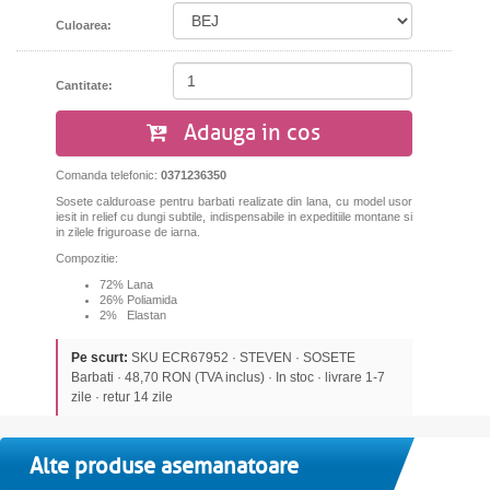
Culoarea:
Cantitate:
Adauga in cos
Comanda telefonic:
0371236350
Sosete calduroase pentru barbati realizate din lana, cu model usor
iesit in relief cu dungi subtile, indispensabile in expeditiile montane si
in zilele friguroase de iarna.
Compozitie:
72% Lana
26% Poliamida
2% Elastan
Pe scurt:
SKU ECR67952 · STEVEN · SOSETE
Barbati · 48,70 RON (TVA inclus) · In stoc · livrare 1-7
zile · retur 14 zile
Alte produse asemanatoare