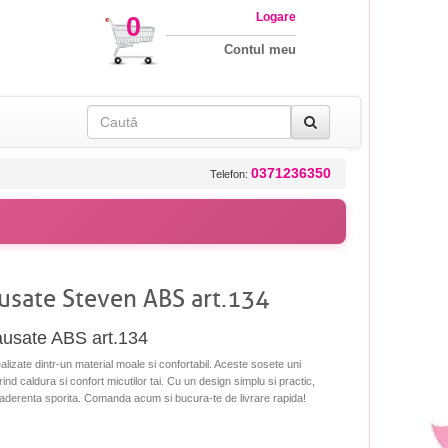
Logare
0
Contul meu
0371236350
Telefon:
ausate Steven ABS art.134
lausate ABS art.134
lizate dintr-un material moale si confortabil. Aceste sosete uni
ind caldura si confort micutilor tai. Cu un design simplu si practic,
 aderenta sporita. Comanda acum si bucura-te de livrare rapida!