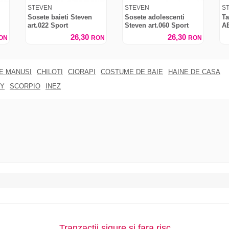
STEVEN
STEVEN
S
Sosete baieti Steven
Sosete adolescenti
Ta
art.022 Sport
Steven art.060 Sport
AB
m
26,30
26,30
ON
RON
RON
RE MANUSI
CHILOTI
CIORAPI
COSTUME DE BAIE
HAINE DE CASA
Y
SCORPIO
INEZ
Tranzactii sigure si fara risc