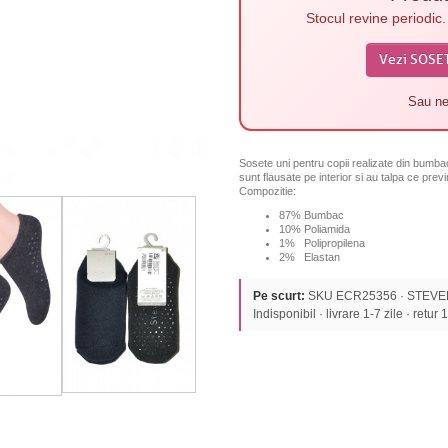
Stocul revine periodic
Vezi SOSE
Sau ne
Sosete uni pentru copii realizate din bumbac 
sunt flausate pe interior si au talpa ce pre
Compozitie:
87% Bumbac
10% Poliamida
1% Polipropilena
2% Elastan
Pe scurt:
SKU ECR25356 · STEVEN ·
Indisponibil · livrare 1-7 zile · retur 