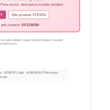
. Pana atunci, descopera modele similare:
TE
Alte produse STEVEN
 poti contacta:
0371236350
de inalta calitate si adaos de fibre elastice. Sosetele
vine alunecarea.
 SOSETE Copii · 40,89 RON (TVA inclus) ·
14 zile