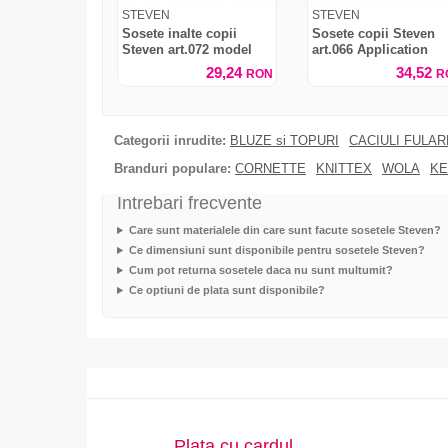
STEVEN
STEVEN
Sosete inalte copii
Sosete copii Steven
Steven art.072 model
art.066 Application
texturat
29,24
34,52
RON
R
Categorii inrudite:
BLUZE si TOPURI
CACIULI FULA
Branduri populare:
CORNETTE
KNITTEX
WOLA
KE
Intrebari frecvente
Care sunt materialele din care sunt facute sosetele Steven?
Ce dimensiuni sunt disponibile pentru sosetele Steven?
Cum pot returna sosetele daca nu sunt multumit?
Ce optiuni de plata sunt disponibile?
Plata cu cardul