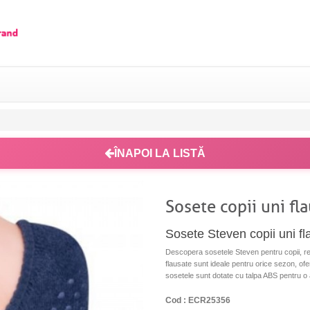
ÎNAPOI LA LISTĂ
Sosete copii uni fl
Sosete Steven copii uni f
Descopera sosetele Steven pentru copii, rea
flausate sunt ideale pentru orice sezon, ofer
sosetele sunt dotate cu talpa ABS pentru o
Cod : ECR25356