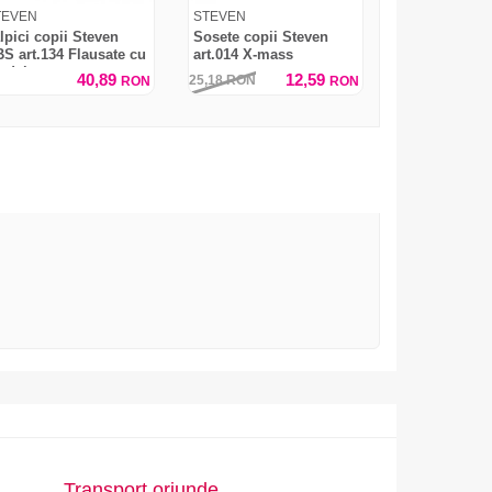
TEVEN
STEVEN
lpici copii Steven
Sosete copii Steven
S art.134 Flausate cu
art.014 X-mass
odel
40,89
12,59
25,18
RON
RON
RON
Transport oriunde