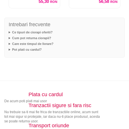
55,30
56,58
RON
RON
Intrebari frecvente
Ce tipuri de ciorapi oferiti?
Cum pot returna ciorapii?
Care este timpul de livrare?
Pot plati cu cardul?
Plata cu cardul
De acum poti plati mai usor
Tranzactii sigure si fara risc
Nu trebuie sa-ti mai fie frica de tranzactiile online, acum sunt
tot mai sigur si protejate, iar daca nu-ti place produsul, acesta
se poate returna usor.
Transport oriunde