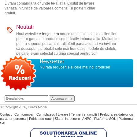
Livram comanda ta oriunde te-ai afla. Costul de livrare
variaza in functie de valoarea comenzii si poate fi chiar
gratuit.
Noutati
Noul website
e-lenjerie.ro
aduce un plus de calitate clientilor
printr-o gama de produse semnificativ imbunatatita. Multumim
pentru suportul pe care ni l-ati oferit pana acum si va invitam
sa descoperiti probabil cele mai frumoase modele de chiloti,
pe care le-am selectat cu grija special pentru voi.
Newsletter
Nu rata reducerile si cele mai noi produse!
© Copyright 2026, Duras Media
Contact
|
Cum cumpar
|
Cum platesc
|
Livrare
|
Termeni si conditii
|
Prelucrarea datelor cu
caracter personal
|
Politica de retur
|
Sfaturi intretinere
|
ANPC
|
Platforma SOL
|
Platforma
SAL