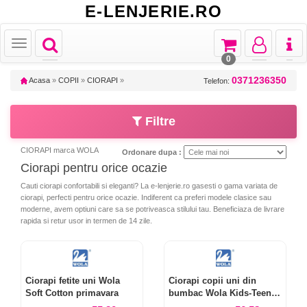
E-LENJERIE.RO
Toggle
Toggle
Toggle
Toggl
Toggle
navigation
navigation
navigation
naviga
navigation
0
0371236350
Acasa
»
COPII
»
CIORAPI
»
Telefon:
Filtre
CIORAPI marca WOLA
Ordonare dupa :
Ciorapi pentru orice ocazie
Cauti ciorapi confortabili si eleganti? La e-lenjerie.ro gasesti o gama variata de
ciorapi, perfecti pentru orice ocazie. Indiferent ca preferi modele clasice sau
moderne, avem optiuni care sa se potriveasca stilului tau. Beneficiaza de livrare
rapida si retur usor in termen de 14 zile.
Ciorapi fetite uni Wola
Ciorapi copii uni din
Soft Cotton primavara
bumbac Wola Kids-Teens
W28-38.00