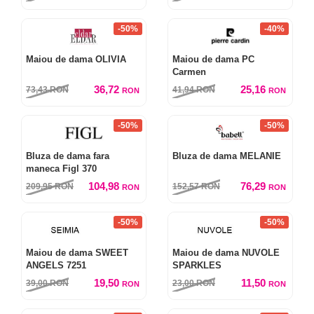
-50%
-40%
Maiou de dama OLIVIA
Maiou de dama PC
Carmen
36,72
25,16
73,43
RON
41,94
RON
RON
RON
-50%
-50%
Bluza de dama fara
Bluza de dama MELANIE
maneca Figl 370
104,98
76,29
209,95
RON
152,57
RON
RON
RON
-50%
-50%
Maiou de dama SWEET
Maiou de dama NUVOLE
ANGELS 7251
SPARKLES
19,50
11,50
39,00
RON
23,00
RON
RON
RON