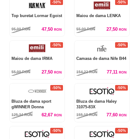
-50%
-50%
Top buretat Lormar Egoist
Maiou de dama LENKA
47,50
27,50
95,00
RON
55,00
RON
RON
RON
-50%
-50%
Maiou de dama IRMA
Camasa de dama Nife B44
27,50
77,11
55,00
RON
154,22
RON
RON
RON
-50%
-50%
Bluza de dama sport
Bluza de dama Haley
gWINNER Donna
31075-83X
62,67
77,60
125,34
RON
155,19
RON
RON
RON
-50%
-50%