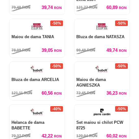
39,74
60,89
79,48
RON
121,77
RON
RON
RON
-50%
-50%
Maiou de dama TANIA
Bluza de dama NATASZA
39,05
49,74
78,09
RON
99,48
RON
RON
RON
-50%
-50%
Bluza de dama ARCELIA
Maiou de dama
AGNIESZKA
60,56
36,23
121,11
RON
72,45
RON
RON
RON
-40%
-50%
Helanca de dama
Set maiou si chilot PCW
BABETTE
8725
42,22
60,02
70,37
RON
120,04
RON
RON
RON