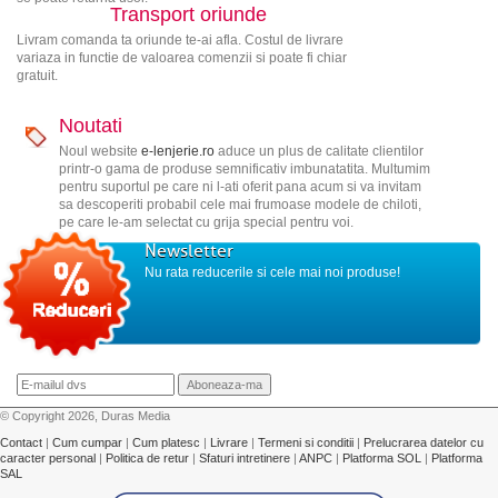
Transport oriunde
Livram comanda ta oriunde te-ai afla. Costul de livrare
variaza in functie de valoarea comenzii si poate fi chiar
gratuit.
Noutati
Noul website
e-lenjerie.ro
aduce un plus de calitate clientilor
printr-o gama de produse semnificativ imbunatatita. Multumim
pentru suportul pe care ni l-ati oferit pana acum si va invitam
sa descoperiti probabil cele mai frumoase modele de chiloti,
pe care le-am selectat cu grija special pentru voi.
Newsletter
Nu rata reducerile si cele mai noi produse!
© Copyright 2026, Duras Media
Contact
|
Cum cumpar
|
Cum platesc
|
Livrare
|
Termeni si conditii
|
Prelucrarea datelor cu
caracter personal
|
Politica de retur
|
Sfaturi intretinere
|
ANPC
|
Platforma SOL
|
Platforma
SAL