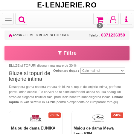
E-LENJERIE.RO
Toggle
Toggle
Toggle
Toggl
Toggle
navigation
navigation
navigation
naviga
navigation
0
0371236350
Acasa
»
FEMEI
»
BLUZE si TOPURI
»
Telefon:
Filtre
BLUZE si TOPURI discount mai mare de 30 %
Ordonare dupa :
Bluze si topuri de
lenjerie intima
Descopera gama noastra variata de bluze si topuri de lenjerie intima, perfecte
pentru orice ocazie. Fie ca vrei sa te simti confortabil acasa sau sa adaugi un
strop de eleganta tinutelor tale, produsele noastre sunt alegerea ideala.
Livrare
rapida in 24h
si
retur in 14 zile
pentru o experienta de cumparare fara griji.
-50%
-50%
Maiou de dama EUNIKA
Maiou de dama Mewa
Lena 6384