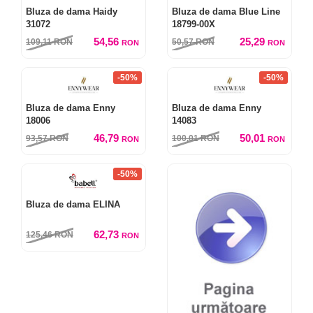
Bluza de dama Haidy
Bluza de dama Blue Line
31072
18799-00X
54,56
25,29
109,11
RON
50,57
RON
RON
RON
-50%
-50%
Bluza de dama Enny
Bluza de dama Enny
18006
14083
46,79
50,01
93,57
RON
100,01
RON
RON
RON
-50%
Bluza de dama ELINA
62,73
125,46
RON
RON