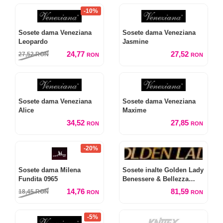
-10%
Sosete dama Veneziana
Sosete dama Veneziana
Leopardo
Jasmine
24,77
27,52
27,52
RON
RON
RON
Sosete dama Veneziana
Sosete dama Veneziana
Alice
Maxime
34,52
27,85
RON
RON
-20%
Sosete dama Milena
Sosete inalte Golden Lady
Fundita 0965
Benessere & Bellezza
Forte 140 den
14,76
81,59
18,45
RON
RON
RON
-5%