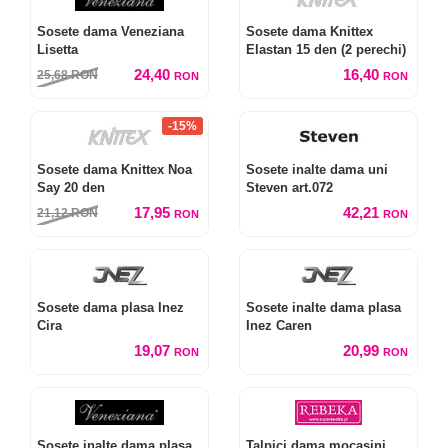
Sosete dama Veneziana
Sosete dama Knittex
Lisetta
Elastan 15 den (2 perechi)
24,40
16,40
25,68
RON
RON
RON
-15%
Sosete dama Knittex Noa
Sosete inalte dama uni
Say 20 den
Steven art.072
17,95
42,21
21,12
RON
RON
RON
Sosete dama plasa Inez
Sosete inalte dama plasa
Cira
Inez Caren
19,07
20,99
RON
RON
Sosete inalte dama plasa
Talpici dama mocasini