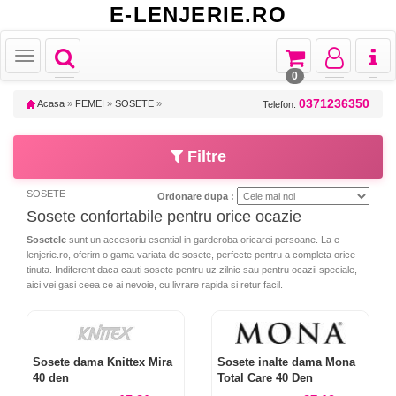
E-LENJERIE.RO
Toggle
Toggle
Toggle
Toggl
Toggle
navigation
navigation
navigation
naviga
navigation
0
0371236350
Acasa
»
FEMEI
»
SOSETE
»
Telefon:
Filtre
SOSETE
Ordonare dupa :
Sosete confortabile pentru orice ocazie
Sosetele
sunt un accesoriu esential in garderoba oricarei persoane. La e-
lenjerie.ro, oferim o gama variata de sosete, perfecte pentru a completa orice
tinuta. Indiferent daca cauti sosete pentru uz zilnic sau pentru ocazii speciale,
aici vei gasi ceea ce ai nevoie, cu livrare rapida si retur facil.
Sosete dama Knittex Mira
Sosete inalte dama Mona
40 den
Total Care 40 Den