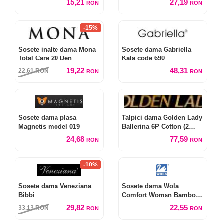
15,21
27,19
RON
RON
-15%
Sosete inalte dama Mona
Sosete dama Gabriella
Total Care 20 Den
Kala code 690
19,22
48,31
22,61
RON
RON
RON
Sosete dama plasa
Talpici dama Golden Lady
Magnetis model 019
Ballerina 6P Cotton (2
perechi)
24,68
77,59
RON
RON
-10%
Sosete dama Veneziana
Sosete dama Wola
Bibbi
Comfort Woman Bamboo
W84.028
29,82
22,55
33,13
RON
RON
RON