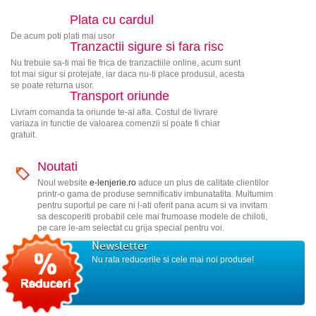
Plata cu cardul
De acum poti plati mai usor
Tranzactii sigure si fara risc
Nu trebuie sa-ti mai fie frica de tranzactiile online, acum sunt
tot mai sigur si protejate, iar daca nu-ti place produsul, acesta
se poate returna usor.
Transport oriunde
Livram comanda ta oriunde te-ai afla. Costul de livrare
variaza in functie de valoarea comenzii si poate fi chiar
gratuit.
Noutati
Noul website
e-lenjerie.ro
aduce un plus de calitate clientilor
printr-o gama de produse semnificativ imbunatatita. Multumim
pentru suportul pe care ni l-ati oferit pana acum si va invitam
sa descoperiti probabil cele mai frumoase modele de chiloti,
pe care le-am selectat cu grija special pentru voi.
Newsletter
Nu rata reducerile si cele mai noi produse!