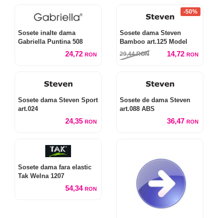
-50%
Sosete inalte dama
Sosete dama Steven
Gabriella Puntina 508
Bamboo art.125 Model
24,72
14,72
29,44
RON
RON
RON
Sosete dama Steven Sport
Sosete de dama Steven
art.024
art.088 ABS
24,35
36,47
RON
RON
Sosete dama fara elastic
Tak Welna 1207
54,34
RON