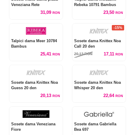
Veneziana Rete
Rebeka 10791 Bambus
31,09
23,50
RON
RON
-15%
Talpici dama Meer 10784
Sosete dama Knittex Noa
Bambus
Call 20 den
25,41
17,11
20,13
RON
RON
RON
Sosete dama Knittex Noa
Sosete dama Knittex Noa
Guess 20 den
Whisper 20 den
20,13
22,64
RON
RON
Sosete dama Veneziana
Sosete dama Gabriella
Fiore
Bea 697