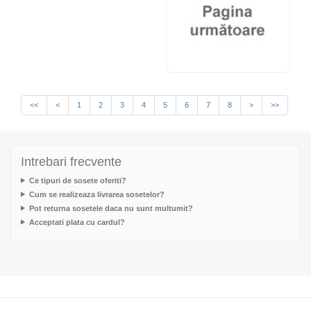
<<
<
1
2
3
4
5
6
7
8
>
>>
Intrebari frecvente
Ce tipuri de sosete oferiti?
Cum se realizeaza livrarea sosetelor?
Pot returna sosetele daca nu sunt multumit?
Acceptati plata cu cardul?