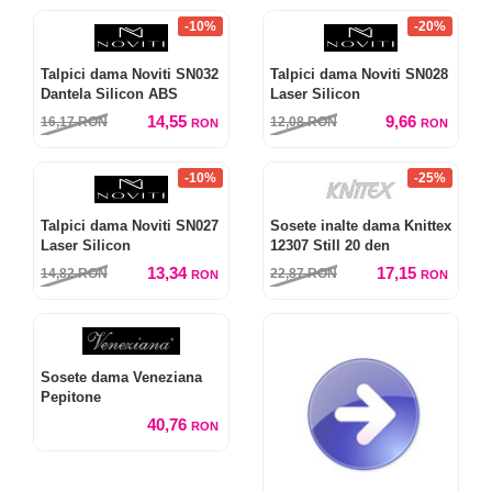
-10%
-20%
Talpici dama Noviti SN032
Talpici dama Noviti SN028
Dantela Silicon ABS
Laser Silicon
14,55
9,66
16,17
RON
12,08
RON
RON
RON
-10%
-25%
Talpici dama Noviti SN027
Sosete inalte dama Knittex
Laser Silicon
12307 Still 20 den
13,34
17,15
14,82
RON
22,87
RON
RON
RON
Sosete dama Veneziana
Pepitone
40,76
RON