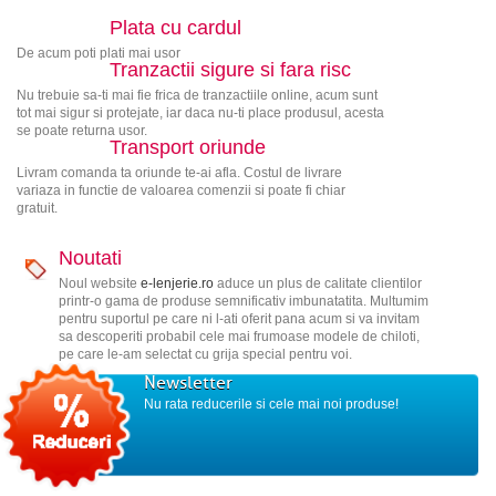
Plata cu cardul
De acum poti plati mai usor
Tranzactii sigure si fara risc
Nu trebuie sa-ti mai fie frica de tranzactiile online, acum sunt
tot mai sigur si protejate, iar daca nu-ti place produsul, acesta
se poate returna usor.
Transport oriunde
Livram comanda ta oriunde te-ai afla. Costul de livrare
variaza in functie de valoarea comenzii si poate fi chiar
gratuit.
Noutati
Noul website
e-lenjerie.ro
aduce un plus de calitate clientilor
printr-o gama de produse semnificativ imbunatatita. Multumim
pentru suportul pe care ni l-ati oferit pana acum si va invitam
sa descoperiti probabil cele mai frumoase modele de chiloti,
pe care le-am selectat cu grija special pentru voi.
Newsletter
Nu rata reducerile si cele mai noi produse!