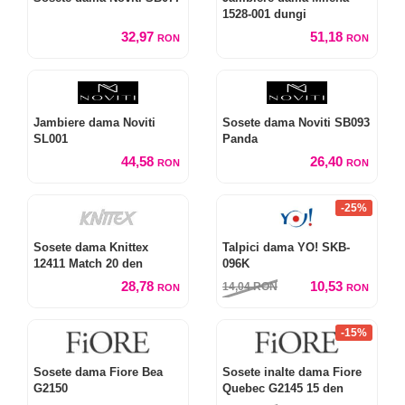
1528-001 dungi
32,97
51,18
RON
RON
Jambiere dama Noviti
Sosete dama Noviti SB093
SL001
Panda
44,58
26,40
RON
RON
-25%
Sosete dama Knittex
Talpici dama YO! SKB-
12411 Match 20 den
096K
28,78
10,53
14,04
RON
RON
RON
-15%
Sosete dama Fiore Bea
Sosete inalte dama Fiore
G2150
Quebec G2145 15 den