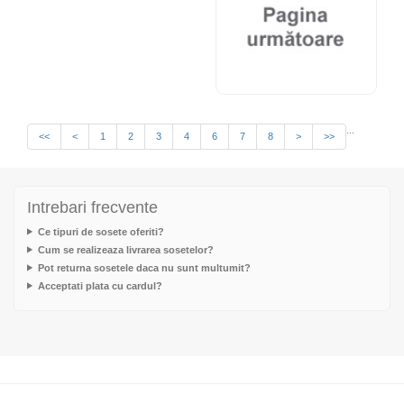
...
<<
<
1
2
3
4
6
7
8
>
>>
Intrebari frecvente
Ce tipuri de sosete oferiti?
Cum se realizeaza livrarea sosetelor?
Pot returna sosetele daca nu sunt multumit?
Acceptati plata cu cardul?