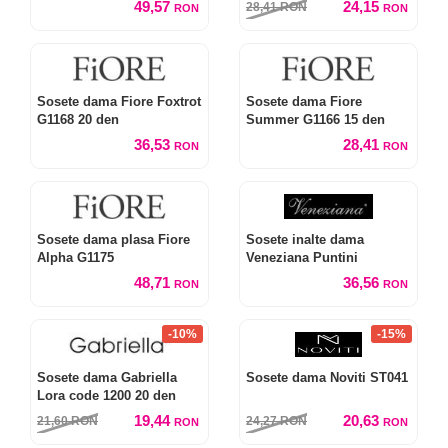
49,57
24,15
28,41
RON
RON
RON
Sosete dama Fiore Foxtrot
Sosete dama Fiore
G1168 20 den
Summer G1166 15 den
36,53
28,41
RON
RON
Sosete dama plasa Fiore
Sosete inalte dama
Alpha G1175
Veneziana Puntini
48,71
36,56
RON
RON
-10%
-15%
Sosete dama Gabriella
Sosete dama Noviti ST041
Lora code 1200 20 den
19,44
20,63
21,60
RON
24,27
RON
RON
RON