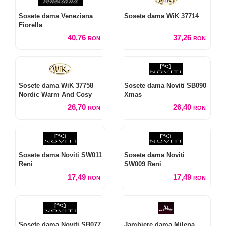
Sosete dama Veneziana
Sosete dama WiK 37714
Fiorella
40,76
37,26
RON
RON
Sosete dama WiK 37758
Sosete dama Noviti SB090
Nordic Warm And Cosy
Xmas
26,70
26,40
RON
RON
Sosete dama Noviti SW011
Sosete dama Noviti
Reni
SW009 Reni
17,49
17,49
RON
RON
Sosete dama Noviti SB077
Jambiere dama Milena