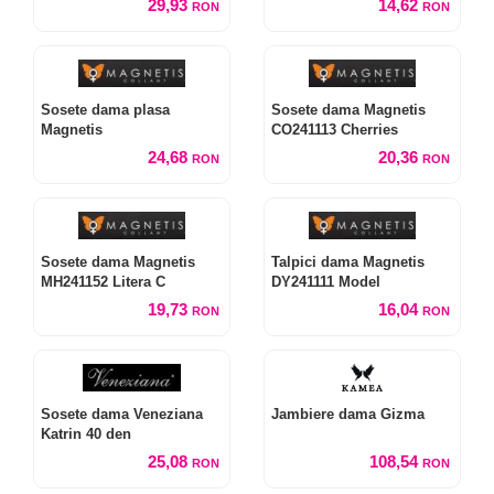
29,93
14,62
RON
RON
Sosete dama plasa
Sosete dama Magnetis
Magnetis
CO241113 Cherries
24,68
20,36
RON
RON
Sosete dama Magnetis
Talpici dama Magnetis
MH241152 Litera C
DY241111 Model
19,73
16,04
RON
RON
Sosete dama Veneziana
Jambiere dama Gizma
Katrin 40 den
25,08
108,54
RON
RON