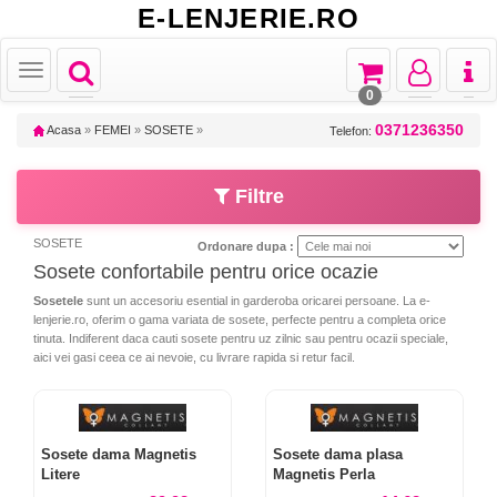
E-LENJERIE.RO
Toggle
Toggle
Toggle
Toggl
Toggle
navigation
navigation
navigation
naviga
navigation
0
0371236350
Acasa
»
FEMEI
»
SOSETE
»
Telefon:
Filtre
SOSETE
Ordonare dupa :
Sosete confortabile pentru orice ocazie
Sosetele
sunt un accesoriu esential in garderoba oricarei persoane. La e-
lenjerie.ro, oferim o gama variata de sosete, perfecte pentru a completa orice
tinuta. Indiferent daca cauti sosete pentru uz zilnic sau pentru ocazii speciale,
aici vei gasi ceea ce ai nevoie, cu livrare rapida si retur facil.
Sosete dama Magnetis
Sosete dama plasa
Litere
Magnetis Perla