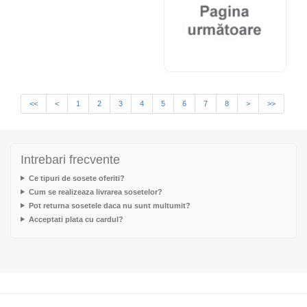
<<
<
1
2
3
4
5
6
7
8
>
>>
Intrebari frecvente
Ce tipuri de sosete oferiti?
Cum se realizeaza livrarea sosetelor?
Pot returna sosetele daca nu sunt multumit?
Acceptati plata cu cardul?