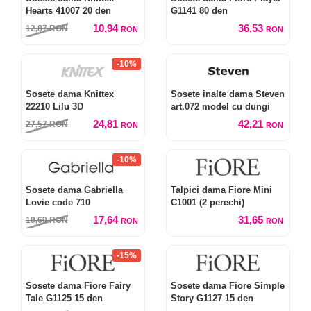
Hearts 41007 20 den
G1141 80 den
10,94
36,53
12,87
RON
RON
RON
-10%
Sosete dama Knittex
Sosete inalte dama Steven
22210 Lilu 3D
art.072 model cu dungi
24,81
42,21
27,57
RON
RON
RON
-10%
Sosete dama Gabriella
Talpici dama Fiore Mini
Lovie code 710
C1001 (2 perechi)
17,64
31,65
19,60
RON
RON
RON
-15%
Sosete dama Fiore Fairy
Sosete dama Fiore Simple
Tale G1125 15 den
Story G1127 15 den