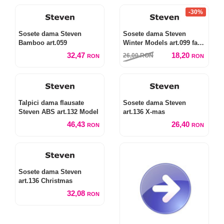
-30%
Sosete dama Steven
Sosete dama Steven
Bamboo art.059
Winter Models art.099 fara
elastic
32,47
18,20
26,00
RON
RON
RON
Talpici dama flausate
Sosete dama Steven
Steven ABS art.132 Model
art.136 X-mas
46,43
26,40
RON
RON
Sosete dama Steven
art.136 Christmas
32,08
RON