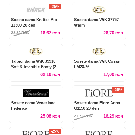
-25%
Sosete dama Knittex Vip
Sosete dama WiK 37757
12309 20 den
Warm
16,67
26,70
22,22
RON
RON
RON
Talpici dama WiK 39910
Sosete dama WiK Cosas
Soft & Invisible Footy (2
LM28-26
perechi)
62,16
17,00
RON
RON
-25%
Sosete dama Veneziana
Sosete dama Fiore Anna
Federica
G1150 20 den
25,08
16,29
21,72
RON
RON
RON
-25%