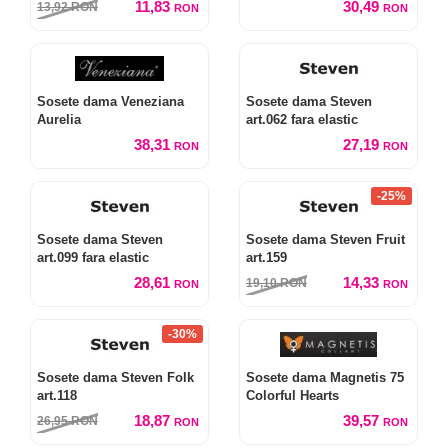
11,83
30,49
13,92
RON
RON
RON
Sosete dama Veneziana
Sosete dama Steven
Aurelia
art.062 fara elastic
38,31
27,19
RON
RON
-25%
Sosete dama Steven
Sosete dama Steven Fruit
art.099 fara elastic
art.159
28,61
14,33
19,10
RON
RON
RON
-30%
Sosete dama Steven Folk
Sosete dama Magnetis 75
art.118
Colorful Hearts
18,87
39,57
26,95
RON
RON
RON