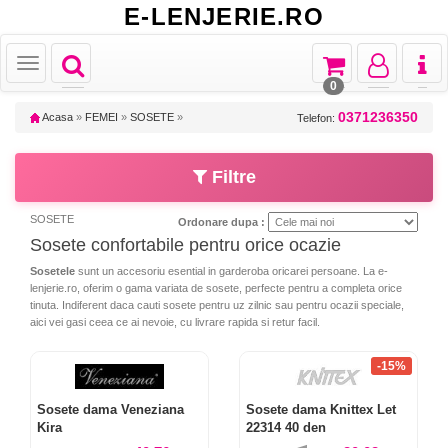
E-LENJERIE.RO
Toggle
Toggle
Toggle
Toggl
Toggle
navigation
navigation
navigation
naviga
navigation
0
0371236350
Acasa
»
FEMEI
»
SOSETE
»
Telefon:
Filtre
SOSETE
Ordonare dupa :
Sosete confortabile pentru orice ocazie
Sosetele
sunt un accesoriu esential in garderoba oricarei persoane. La e-
lenjerie.ro, oferim o gama variata de sosete, perfecte pentru a completa orice
tinuta. Indiferent daca cauti sosete pentru uz zilnic sau pentru ocazii speciale,
aici vei gasi ceea ce ai nevoie, cu livrare rapida si retur facil.
-15%
Sosete dama Veneziana
Sosete dama Knittex Let
Kira
22314 40 den