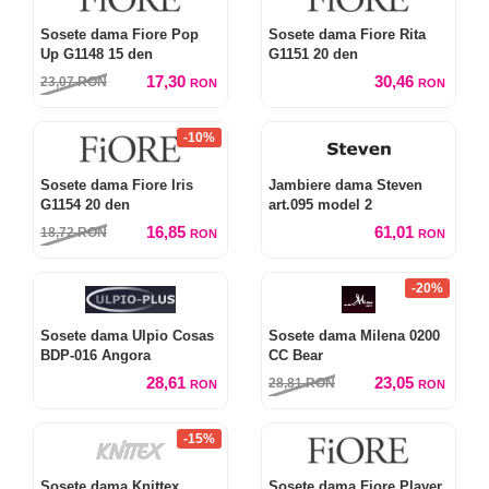
Sosete dama Fiore Pop
Sosete dama Fiore Rita
Up G1148 15 den
G1151 20 den
17,30
30,46
23,07
RON
RON
RON
-10%
Sosete dama Fiore Iris
Jambiere dama Steven
G1154 20 den
art.095 model 2
16,85
61,01
18,72
RON
RON
RON
-20%
Sosete dama Ulpio Cosas
Sosete dama Milena 0200
BDP-016 Angora
CC Bear
28,61
23,05
28,81
RON
RON
RON
-15%
Sosete dama Knittex
Sosete dama Fiore Player