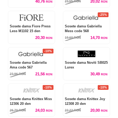
40,76
20,02
23,55
RON
RON
RON
-25%
Sosete dama Fiore Press
Sosete dama Gabriella
Less M1102 15 den
Mess code 568
20,30
14,70
19,60
RON
RON
RON
-10%
Sosete dama Gabriella
Sosete dama Noviti SB025
Ama code 567
Lurex
21,56
30,49
23,96
RON
RON
RON
-10%
-10%
Sosete dama Knittex Miss
Sosete dama Knittex Joy
12306 20 den
12308 20 den
24,03
20,00
26,70
RON
22,22
RON
RON
RON