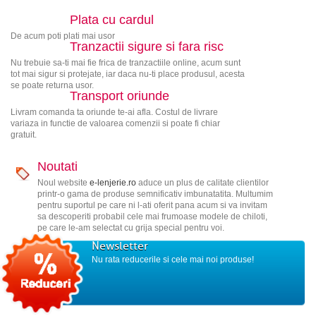
Plata cu cardul
De acum poti plati mai usor
Tranzactii sigure si fara risc
Nu trebuie sa-ti mai fie frica de tranzactiile online, acum sunt
tot mai sigur si protejate, iar daca nu-ti place produsul, acesta
se poate returna usor.
Transport oriunde
Livram comanda ta oriunde te-ai afla. Costul de livrare
variaza in functie de valoarea comenzii si poate fi chiar
gratuit.
Noutati
Noul website
e-lenjerie.ro
aduce un plus de calitate clientilor
printr-o gama de produse semnificativ imbunatatita. Multumim
pentru suportul pe care ni l-ati oferit pana acum si va invitam
sa descoperiti probabil cele mai frumoase modele de chiloti,
pe care le-am selectat cu grija special pentru voi.
Newsletter
Nu rata reducerile si cele mai noi produse!