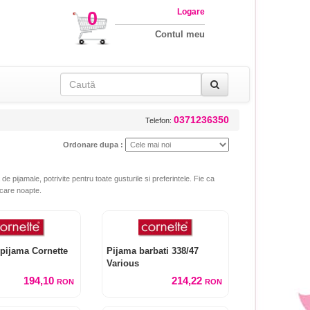
Logare
0
Contul meu
0371236350
Telefon:
Ordonare dupa :
e pijamale, potrivite pentru toate gusturile si preferintele. Fie ca
ecare noapte.
pijama Cornette
Pijama barbati 338/47
Various
194,10
214,22
RON
RON