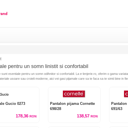
E
le pentru un somn linistit si confortabil
 sunt esentiale pentru un somn odihnitor si confortabil. La e-lenjerie.ro, oferim o gama variata d
ateriale usoare sau croieli moderne, aici vei gasi pijamale care sa te faca sa te simti bine in fi
ale Gucio 0273
Pantalon pijama Cornette
Pantalon 
698/28
691/63
178,36
138,57
RON
RON