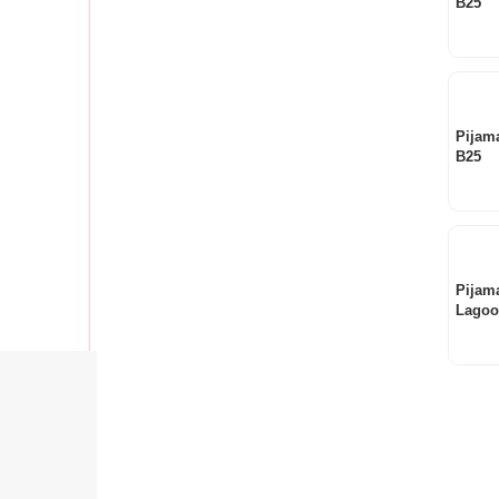
B25
Pijam
B25
Pijama
Lago