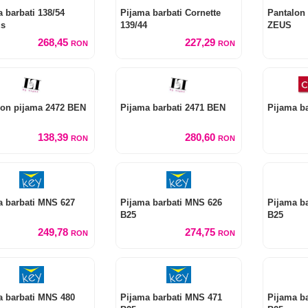
 barbati 138/54
Pijama barbati Cornette
Pantalon
us
139/44
ZEUS
268,45
227,29
RON
RON
lon pijama 2472 BEN
Pijama barbati 2471 BEN
Pijama ba
138,39
280,60
RON
RON
a barbati MNS 627
Pijama barbati MNS 626
Pijama b
B25
B25
249,78
274,75
RON
RON
a barbati MNS 480
Pijama barbati MNS 471
Pijama b