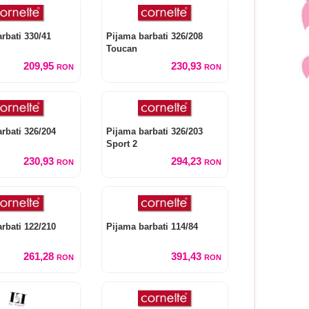
rbati 330/41
Pijama barbati 326/208
Toucan
209,95
230,93
RON
RON
rbati 326/204
Pijama barbati 326/203
Sport 2
230,93
294,23
RON
RON
rbati 122/210
Pijama barbati 114/84
261,28
391,43
RON
RON