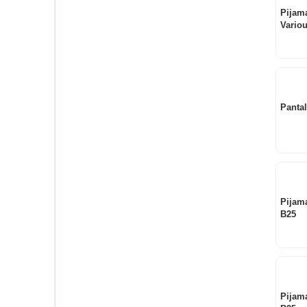
Pijama
Vario
Panta
Pijam
B25
Pijam