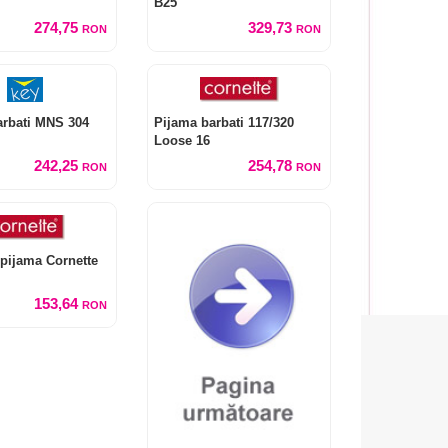
B25
274,75
329,73
RON
RON
arbati MNS 304
Pijama barbati 117/320
Loose 16
242,25
254,78
RON
RON
pijama Cornette
153,64
RON