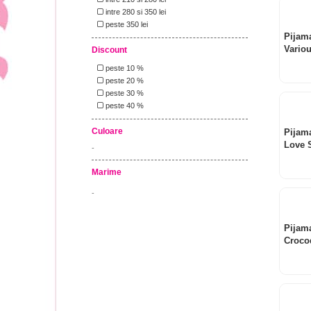
intre 280 si 350 lei
peste 350 lei
Pijama
Vario
Discount
peste 10 %
peste 20 %
peste 30 %
peste 40 %
Culoare
Pijama
Love 
-
Marime
-
Pijama
Crocod