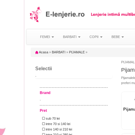
FEMEI
BARBATI
COPII
BEBE
Acasa
»
BARBATI
»
PIJAMALE
»
PIJAMAL
Selectii
Pijama
-
Pijamalele
preferi m
Brand
-
Pijam
Pret
sub 70 lei
intre 70 si 140 lei
intre 140 si 210 lei
intre 210 si 280 lei