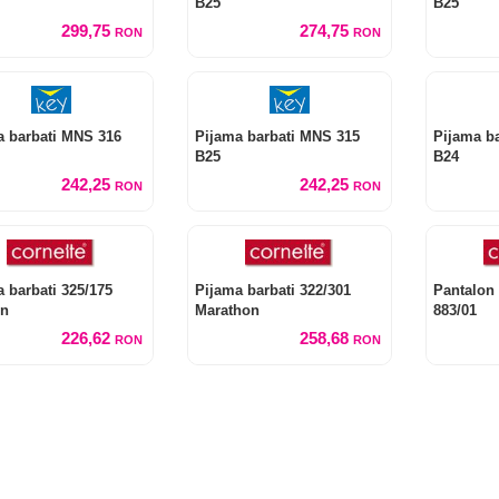
B25
B25
299,75
274,75
RON
RON
a barbati MNS 316
Pijama barbati MNS 315
Pijama b
B25
B24
242,25
242,25
RON
RON
 barbati 325/175
Pijama barbati 322/301
Pantalon 
on
Marathon
883/01
226,62
258,68
RON
RON