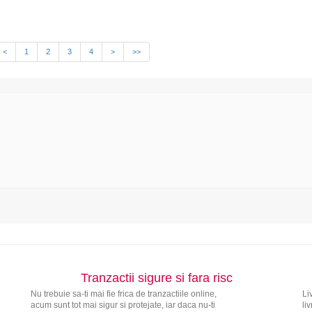
<
1
2
3
4
>
>>
Tranzactii sigure si fara risc
Nu trebuie sa-ti mai fie frica de tranzactiile online,
Li
acum sunt tot mai sigur si protejate, iar daca nu-ti
li