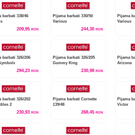
 barbati 338/46
Pijama barbati 330/50
Pijama ba
us
Various
Various
209,95
244,30
RON
RON
 barbati 326/206
Pijama barbati 326/205
Pijama ba
Symbols
Gummy King
Arizona
294,23
230,98
RON
RON
 barbati 326/202
Pijama barbati Cornette
Pijama ba
iles 2
139/48
Victor
230,93
268,45
RON
RON