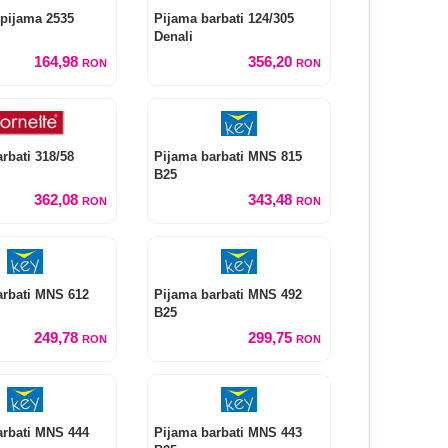
 pijama 2535
Pijama barbati 124/305
Denali
164,98
356,20
RON
RON
rbati 318/58
Pijama barbati MNS 815
B25
362,08
343,48
RON
RON
arbati MNS 612
Pijama barbati MNS 492
B25
249,78
299,75
RON
RON
arbati MNS 444
Pijama barbati MNS 443