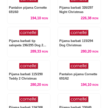
Pantalon pijama Cornette
Pijama barbati 326/297
691/60
Night Christmas
194,10
226,38
RON
RON
Pijama barbati tip
Pijama barbati 115/294
salopeta 196/295 Dog 2
Dog Christmas
Christmas
289,33
280,20
RON
RON
Pijama barbati 115/290
Pantalon pijama Cornette
Teddy 2 Christmas
691/62
280,20
194,10
RON
RON
Pijama barbati 124/308
Pijama barbati 330/49