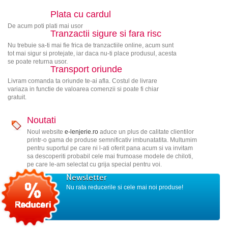
Plata cu cardul
De acum poti plati mai usor
Tranzactii sigure si fara risc
Nu trebuie sa-ti mai fie frica de tranzactiile online, acum sunt
tot mai sigur si protejate, iar daca nu-ti place produsul, acesta
se poate returna usor.
Transport oriunde
Livram comanda ta oriunde te-ai afla. Costul de livrare
variaza in functie de valoarea comenzii si poate fi chiar
gratuit.
Noutati
Noul website
e-lenjerie.ro
aduce un plus de calitate clientilor
printr-o gama de produse semnificativ imbunatatita. Multumim
pentru suportul pe care ni l-ati oferit pana acum si va invitam
sa descoperiti probabil cele mai frumoase modele de chiloti,
pe care le-am selectat cu grija special pentru voi.
Newsletter
Nu rata reducerile si cele mai noi produse!