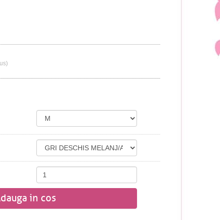
lus)
dauga in cos