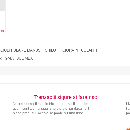
ON
CIULI FULARE MANUSI
CHILOTI
CIORAPI
COLANTI
R
GAIA
JULIMEX
Tranzactii sigure si fara risc
Nu trebuie sa-ti mai fie frica de tranzactiile online,
Li
acum sunt tot mai sigur si protejate, iar daca nu-ti
li
place produsul, acesta se poate returna usor.
po