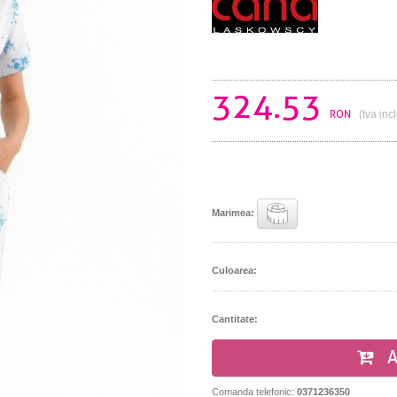
324.53
RON
(tva inc
Marimea:
Culoarea:
Cantitate:
A
Comanda telefonic:
0371236350