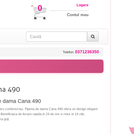
Logare
0
Contul meu
0371236350
Telefon:
na 490
de dama Cana 490
tru confortul tau. Pijama de dama Cana 490 ofera un design elegant
 Beneficiaza de livrare rapida in 24 de ore si retur in 14 zile,
 griji.