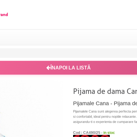
ÎNAPOI LA LISTĂ
Pijama de dama Ca
Pijamale Cana - Pijama 
Pijamalele Cana sunt alegerea perfecta pen
si confortabil, ideal pentru noptile relaxante.
asigurandu-ti o experienta de cumparare fara
Cod : CA490/25 -
in stoc