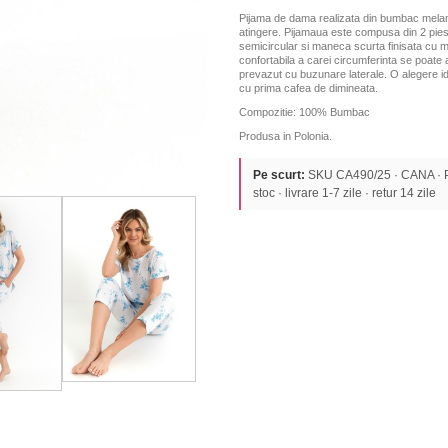
Pijama de dama realizata din bumbac melanj 
atingere. Pijamaua este compusa din 2 piese
semicircular si maneca scurta finisata cu ma
confortabila a carei circumferinta se poate a
prevazut cu buzunare laterale. O alegere ide
cu prima cafea de dimineata.
Compozitie: 100% Bumbac
Produsa in Polonia.
Pe scurt:
SKU CA490/25 · CANA · PI
stoc · livrare 1-7 zile · retur 14 zile