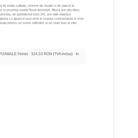
de inalta calitate, extrem de moale si de placut la
 si prezinta model floral deosebit. Bluza are decolteu
nseta, iar pantalonul este 3/4, are talie elastica
justa cu ajutorul unui siret in nuanta contrastanta si este
ala pentru un somn odihnitor si un start bun al zilei
JAMALE Femei · 324,53 RON (TVA inclus) · In