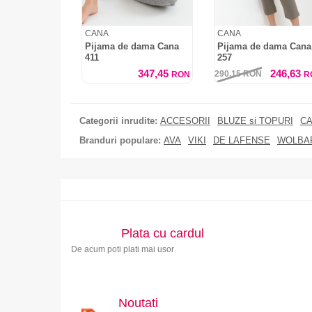
CANA
CANA
Pijama de dama Cana
Pijama de dama Cana
411
257
347,45
246,63
290,15
RON
RON
R
Categorii inrudite:
ACCESORII
BLUZE si TOPURI
CA
Branduri populare:
AVA
VIKI
DE LAFENSE
WOLBA
Plata cu cardul
De acum poti plati mai usor
Noutati