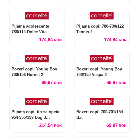
Pijama adolescente
Pijama copii 788-790/122
788/114 Dolce Vita
Tennis 2
174,64
174,64
RON
RON
Boxeri copii Young Boy
Boxeri copii Young Boy
700/156 Hornet 2
700/155 Vespa 2
69,97
69,97
RON
RON
Pijama copii tip salopeta
Boxeri copii 700-701/154
954-955/199 Dog 3
Bat
Christmas
214,54
69,97
RON
RON