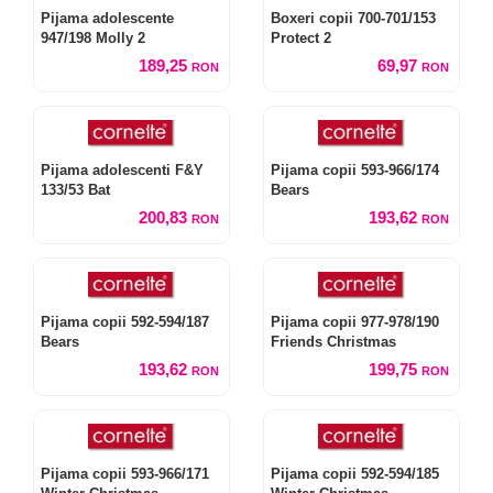
Pijama adolescente
Boxeri copii 700-701/153
947/198 Molly 2
Protect 2
189,25
69,97
RON
RON
Pijama adolescenti F&Y
Pijama copii 593-966/174
133/53 Bat
Bears
200,83
193,62
RON
RON
Pijama copii 592-594/187
Pijama copii 977-978/190
Bears
Friends Christmas
193,62
199,75
RON
RON
Pijama copii 593-966/171
Pijama copii 592-594/185