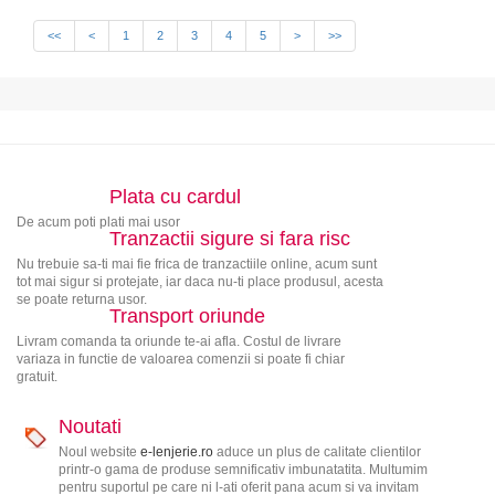
<<
<
1
2
3
4
5
>
>>
Plata cu cardul
De acum poti plati mai usor
Tranzactii sigure si fara risc
Nu trebuie sa-ti mai fie frica de tranzactiile online, acum sunt
tot mai sigur si protejate, iar daca nu-ti place produsul, acesta
se poate returna usor.
Transport oriunde
Livram comanda ta oriunde te-ai afla. Costul de livrare
variaza in functie de valoarea comenzii si poate fi chiar
gratuit.
Noutati
Noul website
e-lenjerie.ro
aduce un plus de calitate clientilor
printr-o gama de produse semnificativ imbunatatita. Multumim
pentru suportul pe care ni l-ati oferit pana acum si va invitam