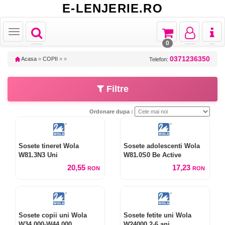
E-LENJERIE.RO
Toggle
Toggle
Toggle
Toggl
Toggle
navigation
navigation
navigation
naviga
navigation
0
0371236350
Acasa
»
COPII
»
»
Telefon:
Filtre
Ordonare dupa :
Sosete tineret Wola
Sosete adolescenti Wola
W81.3N3 Uni
W81.0S0 Be Active
20,55
17,23
RON
RON
Sosete copii uni Wola
Sosete fetite uni Wola
W34.000-W44.000
W24000 2-6 ani