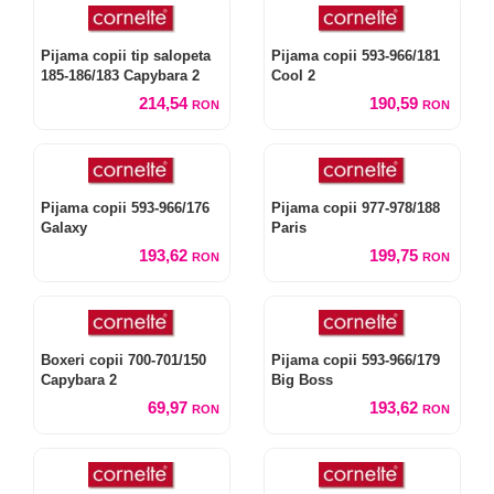
Pijama copii tip salopeta
Pijama copii 593-966/181
185-186/183 Capybara 2
Cool 2
214,54
190,59
RON
RON
Pijama copii 593-966/176
Pijama copii 977-978/188
Galaxy
Paris
193,62
199,75
RON
RON
Boxeri copii 700-701/150
Pijama copii 593-966/179
Capybara 2
Big Boss
69,97
193,62
RON
RON