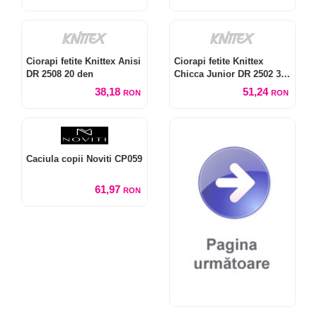
Ciorapi fetite Knittex Anisi
Ciorapi fetite Knittex
DR 2508 20 den
Chicca Junior DR 2502 30
den
38,18
51,24
RON
RON
Caciula copii Noviti CP059
61,97
RON