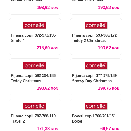
Winter Christmas
Winter Christmas
193,62
193,62
RON
RON
Pijama copii 972-973/195
Pijama copii 593-966/172
Smile 4
Teddy 2 Christmas
215,60
193,62
RON
RON
Pijama copii 592-594/186
Pijama copii 377-978/189
Teddy Christmas
Snowy Day Christmas
193,62
199,75
RON
RON
Pijama copii 787-788/110
Boxeri copii 700-701/151
Travel 2
Boxer
171,33
69,97
RON
RON