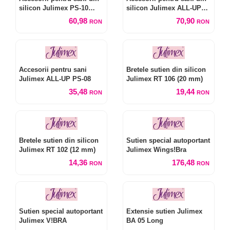
silicon Julimex PS-10
silicon Julimex ALL-UP
Rabbit
PS-09
60,98
70,90
RON
RON
Accesorii pentru sani
Bretele sutien din silicon
Julimex ALL-UP PS-08
Julimex RT 106 (20 mm)
35,48
19,44
RON
RON
Bretele sutien din silicon
Sutien special autoportant
Julimex RT 102 (12 mm)
Julimex Wings!Bra
14,36
176,48
RON
RON
Sutien special autoportant
Extensie sutien Julimex
Julimex V!BRA
BA 05 Long