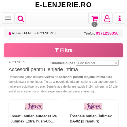
E-LENJERIE.RO
Toggle
Toggle
Toggle
Toggl
Toggle
navigation
navigation
navigation
naviga
navigation
0
0371236350
Acasa
»
FEMEI
»
ACCESORII
»
Telefon:
Filtre
ACCESORII
Ordonare dupa :
Accesorii pentru lenjerie intima
Descopera gama noastra variata de
accesorii pentru lenjerie intima
care
completeaza orice tinuta. Fie ca ai nevoie de ciorapi, sutiene sau alte accesorii,
noi avem solutii pentru tine. Beneficiaza de livrare rapida in 24h si retur in 14 zile,
astfel incat sa te bucuri de o experienta de cumparare fara griji.
Insertii sutien autoadezive
Extensie sutien Julimex
Julimex Extra Push-Up
BA-02 (2 randuri)
WS-30