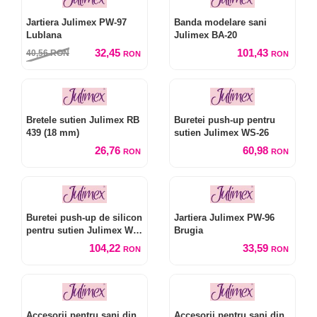
Jartiera Julimex PW-97
Banda modelare sani
Lublana
Julimex BA-20
32,45
101,43
40,56
RON
RON
RON
Bretele sutien Julimex RB
Buretei push-up pentru
439 (18 mm)
sutien Julimex WS-26
26,76
60,98
RON
RON
Buretei push-up de silicon
Jartiera Julimex PW-96
pentru sutien Julimex WS-
Brugia
14 Maxi Push-Up
104,22
33,59
RON
RON
Accesorii pentru sani din
Accesorii pentru sani din