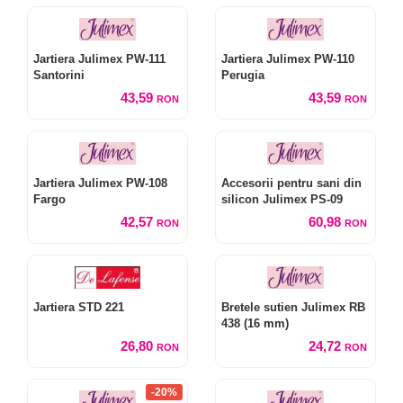
Jartiera Julimex PW-111
Jartiera Julimex PW-110
Santorini
Perugia
43,59
43,59
RON
RON
Jartiera Julimex PW-108
Accesorii pentru sani din
Fargo
silicon Julimex PS-09
42,57
60,98
RON
RON
Jartiera STD 221
Bretele sutien Julimex RB
438 (16 mm)
26,80
24,72
RON
RON
-20%