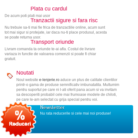
Plata cu cardul
De acum poti plati mai usor
Tranzactii sigure si fara risc
Nu trebuie sa-ti mai fie frica de tranzactiile online, acum sunt
tot mai sigur si protejate, iar daca nu-ti place produsul, acesta
se poate returna usor.
Transport oriunde
Livram comanda ta oriunde te-ai afla. Costul de livrare
variaza in functie de valoarea comenzii si poate fi chiar
gratuit.
Noutati
Noul website
e-lenjerie.ro
aduce un plus de calitate clientilor
printr-o gama de produse semnificativ imbunatatita. Multumim
pentru suportul pe care ni l-ati oferit pana acum si va invitam
sa descoperiti probabil cele mai frumoase modele de chiloti,
pe care le-am selectat cu grija special pentru voi.
Newsletter
Nu rata reducerile si cele mai noi produse!