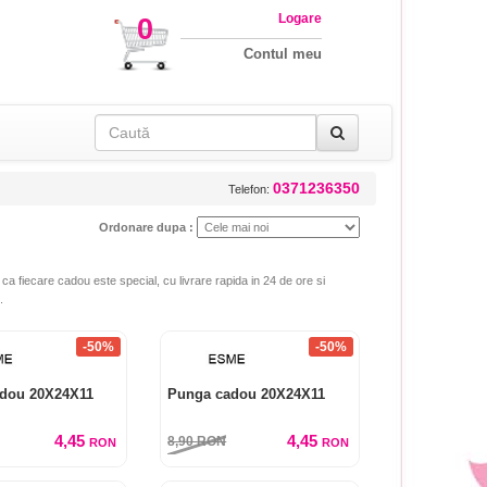
Logare
0
Contul meu
0371236350
Telefon:
Ordonare dupa :
 ca fiecare cadou este special, cu livrare rapida in 24 de ore si
.
-50%
-50%
dou 20X24X11
Punga cadou 20X24X11
4,45
4,45
8,90
RON
RON
RON