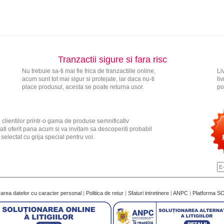
Tranzactii sigure si fara risc
Nu trebuie sa-ti mai fie frica de tranzactiile online,
Li
acum sunt tot mai sigur si protejate, iar daca nu-ti
li
place produsul, acesta se poate returna usor.
po
 clientilor printr-o gama de produse semnificativ
ati oferit pana acum si va invitam sa descoperiti probabil
electat cu grija special pentru voi.
rarea datelor cu caracter personal
|
Politica de retur
|
Sfaturi intretinere
|
ANPC
|
Platforma S