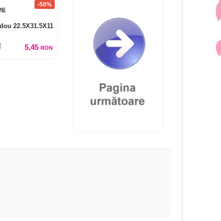
-50%
dou 22.5X31.5X11
5,45
N
RON