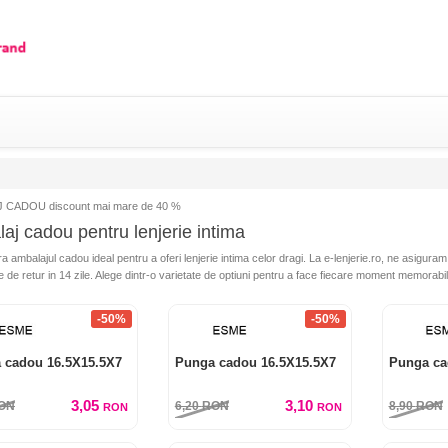
 CADOU discount mai mare de 40 %
aj cadou pentru lenjerie intima
 ambalajul cadou ideal pentru a oferi lenjerie intima celor dragi. La e-lenjerie.ro, ne asiguram
ate de retur in 14 zile. Alege dintr-o varietate de optiuni pentru a face fiecare moment memorabil
-50%
-50%
 cadou 16.5X15.5X7
Punga cadou 16.5X15.5X7
Punga ca
3,05
3,10
ON
6,20
RON
8,90
RON
RON
RON