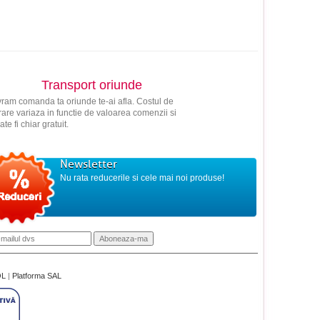
Transport oriunde
vram comanda ta oriunde te-ai afla. Costul de
vrare variaza in functie de valoarea comenzii si
ate fi chiar gratuit.
Newsletter
Nu rata reducerile si cele mai noi produse!
OL
|
Platforma SAL