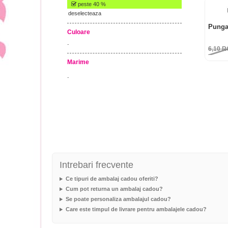
peste 40 %
deselecteaza
Punga
Culoare
-
6,10
R
Marime
-
Intrebari frecvente
Ce tipuri de ambalaj cadou oferiti?
Cum pot returna un ambalaj cadou?
Se poate personaliza ambalajul cadou?
Care este timpul de livrare pentru ambalajele cadou?