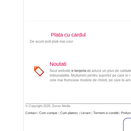
Plata cu cardul
De acum poti plati mai usor
Noutati
Noul website
e-lenjerie.ro
aduce un plus de calitate
imbunatatita. Multumim pentru suportul pe care ni l-
cele mai frumoase modele de chiloti, pe care le-am s
© Copyright 2026, Duras Media
Contact
|
Cum cumpar
|
Cum platesc
|
Livrare
|
Termeni si conditii
|
Preluc