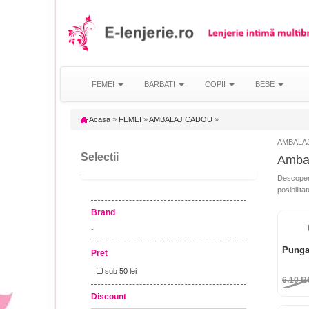
FEMEI
BARBATI
COPII
BEBE
Acasa
»
FEMEI
»
AMBALAJ CADOU
»
AMBALAJ
Selectii
Ambal
-
Descopera
posibilit
Brand
-
Punga
Pret
sub 50 lei
6,10
R
Discount