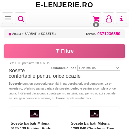
E-LENJERIE.RO
Toggle
Toggle
Toggle
Toggl
Toggle
navigation
navigation
navigation
naviga
navigation
0
0371236350
Acasa
»
BARBATI
»
SOSETE
»
Telefon:
Filtre
SOSETE pret intre 30 si 60 lei
Ordonare dupa :
Sosete
confortabile pentru orice ocazie
Sosetele
sunt un accesoriu esential in garderoba oricarei persoane. La e-
lenjerie.ro, oferim o gama variata de sosete, perfecte pentru a completa orice
tinuta. Indiferent daca cauti sosete pentru uz zilnic sau pentru ocazii speciale,
aici vei gasi ceea ce ai nevoie, cu livrare rapida si retur facil.
Sosete barbati Milena
Sosete barbati Milena
0125-130 Fishing Rods
1290-040 Christmas Tree