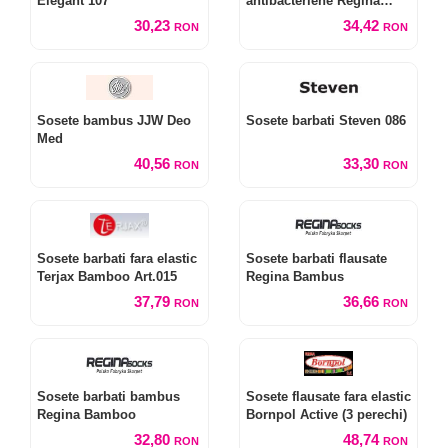
Elegant 107
antibacteriene Regina
Purista
30,23
34,42
RON
RON
Sosete bambus JJW Deo
Sosete barbati Steven 086
Med
40,56
33,30
RON
RON
Sosete barbati fara elastic
Sosete barbati flausate
Terjax Bamboo Art.015
Regina Bambus
37,79
36,66
RON
RON
Sosete barbati bambus
Sosete flausate fara elastic
Regina Bamboo
Bornpol Active (3 perechi)
32,80
48,74
RON
RON