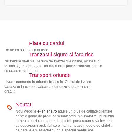
Plata cu cardul
De acum poti plati mai usor
Tranzactii sigure si fara risc
Nu trebuie sa-ti mai fie frica de tranzactiile online, acum sunt
tot mai sigur si protejate, iar daca nu-ti place produsul, acesta
se poate returna usor.
Transport oriunde
Livram comanda ta oriunde te-ai afla. Costul de livrare
variaza in functie de valoarea comenzii si poate fi chiar
gratuit.
Noutati
Noul website
e-lenjerie.ro
aduce un plus de calitate clientilor
printr-o gama de produse semnificativ imbunatatita. Multumim
pentru suportul pe care ni l-ati oferit pana acum si va invitam
sa descoperiti probabil cele mai frumoase modele de chiloti,
pe care le-am selectat cu grija special pentru voi.