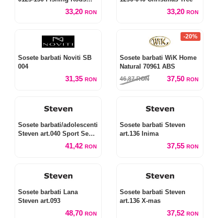
and Float
33,20
33,20
RON
RON
-20%
Sosete barbati Noviti SB
Sosete barbati WiK Home
004
Natural 70961 ABS
31,35
37,50
46,87
RON
RON
RON
Sosete barbati/adolescenti
Sosete barbati Steven
Steven art.040 Sport Semi-
art.136 Inima
flausate
41,42
37,55
RON
RON
Sosete barbati Lana
Sosete barbati Steven
Steven art.093
art.136 X-mas
48,70
37,52
RON
RON