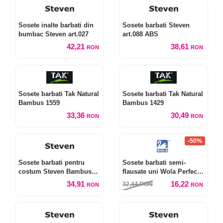
Sosete inalte barbati din
Sosete barbati Steven
bumbac Steven art.027
art.088 ABS
42,21
38,61
RON
RON
Sosete barbati Tak Natural
Sosete barbati Tak Natural
Bambus 1559
Bambus 1429
33,36
30,49
RON
RON
-50%
Sosete barbati pentru
Sosete barbati semi-
costum Steven Bambus
flausate uni Wola Perfect
art.149
Man W94011
34,91
16,22
32,44
RON
RON
RON