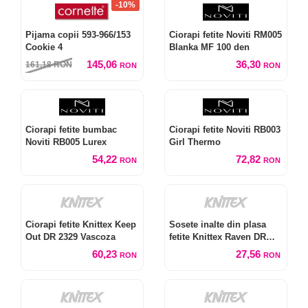
-10%
Pijama copii 593-966/153
Ciorapi fetite Noviti RM005
Cookie 4
Blanka MF 100 den
145,06
36,30
161,18
RON
RON
RON
Ciorapi fetite bumbac
Ciorapi fetite Noviti RB003
Noviti RB005 Lurex
Girl Thermo
54,22
72,82
RON
RON
Ciorapi fetite Knittex Keep
Sosete inalte din plasa
Out DR 2329 Vascoza
fetite Knittex Raven DR
2310
60,23
27,56
RON
RON