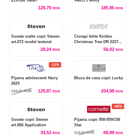
219/106 Safari
948/173 Molly
128,79
185,95
RON
RON
Sosete inalte copii Steven
Ciorapi fetite Knittex
art.072 model texturat
Christmas Tree DR 2227
3D 40 den
29,24
56,02
RON
RON
-10%
Pijama adolescenti Harry
Bluza de casa copii Lucky
2625
129,87
204,98
144,30
RON
RON
RON
-40%
Sosete copii Steven
Pijama copii 958-959/156
art.066 Application
Star
34,52
68,89
114,82
RON
RON
RON