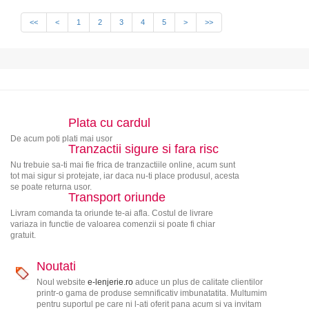
<<
<
1
2
3
4
5
>
>>
Plata cu cardul
De acum poti plati mai usor
Tranzactii sigure si fara risc
Nu trebuie sa-ti mai fie frica de tranzactiile online, acum sunt
tot mai sigur si protejate, iar daca nu-ti place produsul, acesta
se poate returna usor.
Transport oriunde
Livram comanda ta oriunde te-ai afla. Costul de livrare
variaza in functie de valoarea comenzii si poate fi chiar
gratuit.
Noutati
Noul website
e-lenjerie.ro
aduce un plus de calitate clientilor
printr-o gama de produse semnificativ imbunatatita. Multumim
pentru suportul pe care ni l-ati oferit pana acum si va invitam