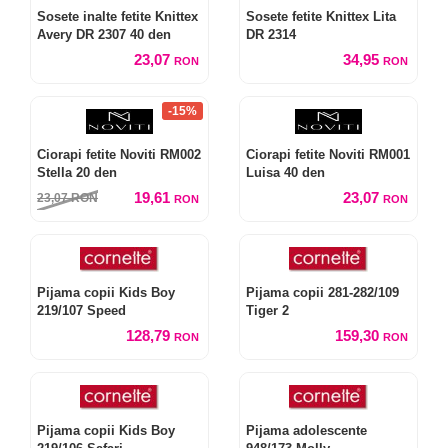
Sosete inalte fetite Knittex
Sosete fetite Knittex Lita
Avery DR 2307 40 den
DR 2314
23,07
34,95
RON
RON
-15%
Ciorapi fetite Noviti RM002
Ciorapi fetite Noviti RM001
Stella 20 den
Luisa 40 den
19,61
23,07
23,07
RON
RON
RON
Pijama copii Kids Boy
Pijama copii 281-282/109
219/107 Speed
Tiger 2
128,79
159,30
RON
RON
Pijama copii Kids Boy
Pijama adolescente