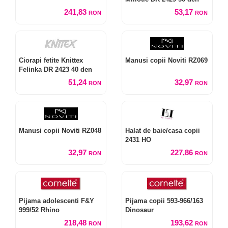
241,83
53,17
RON
RON
Ciorapi fetite Knittex
Manusi copii Noviti RZ069
Felinka DR 2423 40 den
51,24
32,97
RON
RON
Manusi copii Noviti RZ048
Halat de baie/casa copii
2431 HO
32,97
227,86
RON
RON
Pijama adolescenti F&Y
Pijama copii 593-966/163
999/52 Rhino
Dinosaur
218,48
193,62
RON
RON