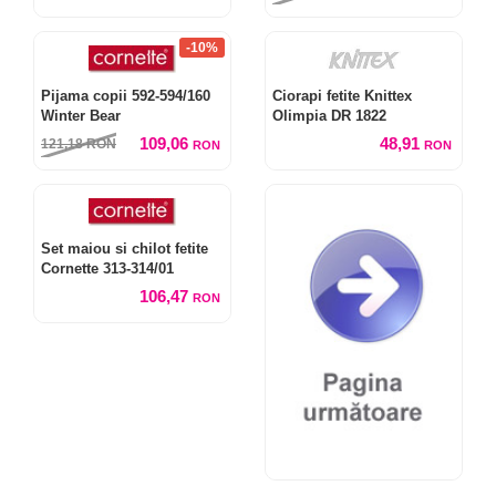
-10%
Pijama copii 592-594/160
Ciorapi fetite Knittex
Winter Bear
Olimpia DR 1822
109,06
48,91
121,18
RON
RON
RON
Set maiou si chilot fetite
Cornette 313-314/01
106,47
RON