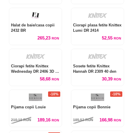
Halat de baie/casa copii
Ciorapi plasa fetite Knittex
2432 BR
Lumi DR 2414
265,23
52,55
RON
RON
Ciorapi fetite Knittex
Sosete fetite Knittex
Wednesday DR 2406 3D 40
Hannah DR 2309 40 den
den
58,68
30,39
RON
RON
-10%
-10%
Pijama copii Louie
Pijama copii Bonnie
189,16
166,98
210,18
RON
185,53
RON
RON
RON