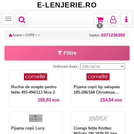
E-LENJERIE.RO
Toggle
Toggle
Toggle
Toggl
Toggle
navigation
navigation
navigation
naviga
navigation
0
0371236350
Acasa
»
COPII
»
»
Telefon:
Filtre
Ordonare dupa :
Rochie de noapte pentru
Pijama copii tip salopeta
fetite 493-494/113 Nice 2
185-186/168 Christmas
Tree 2
155,53
214,54
RON
RON
Pijama copii Lucy
Ciorapi fetite Knittex
Millotic DR 2429 50 den