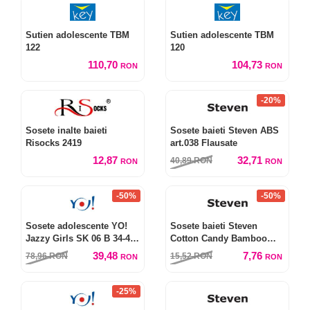
Sutien adolescente TBM
Sutien adolescente TBM
122
120
110,70
104,73
RON
RON
-20%
Sosete inalte baieti
Sosete baieti Steven ABS
Risocks 2419
art.038 Flausate
12,87
32,71
40,89
RON
RON
RON
-50%
-50%
Sosete adolescente YO!
Sosete baieti Steven
Jazzy Girls SK 06 B 34-42
Cotton Candy Bamboo
(6 perechi)
art.145
39,48
7,76
78,96
RON
15,52
RON
RON
RON
-25%