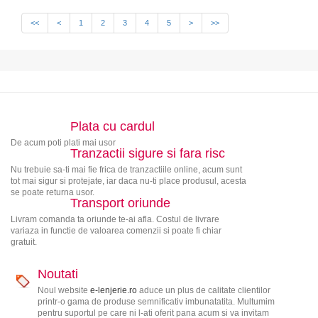
<<
<
1
2
3
4
5
>
>>
Plata cu cardul
De acum poti plati mai usor
Tranzactii sigure si fara risc
Nu trebuie sa-ti mai fie frica de tranzactiile online, acum sunt
tot mai sigur si protejate, iar daca nu-ti place produsul, acesta
se poate returna usor.
Transport oriunde
Livram comanda ta oriunde te-ai afla. Costul de livrare
variaza in functie de valoarea comenzii si poate fi chiar
gratuit.
Noutati
Noul website
e-lenjerie.ro
aduce un plus de calitate clientilor
printr-o gama de produse semnificativ imbunatatita. Multumim
pentru suportul pe care ni l-ati oferit pana acum si va invitam