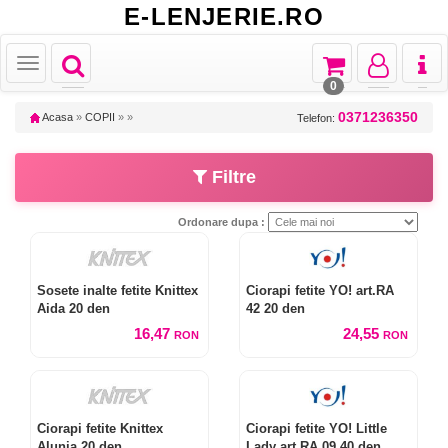
E-LENJERIE.RO
Toggle
Toggle
Toggle
Toggl
Toggle
navigation
navigation
navigation
naviga
navigation
0
0371236350
Acasa
»
COPII
»
»
Telefon:
Filtre
Ordonare dupa :
Sosete inalte fetite Knittex
Ciorapi fetite YO! art.RA
Aida 20 den
42 20 den
16,47
24,55
RON
RON
Ciorapi fetite Knittex
Ciorapi fetite YO! Little
Alunia 20 den
Lady art.RA 09 40 den