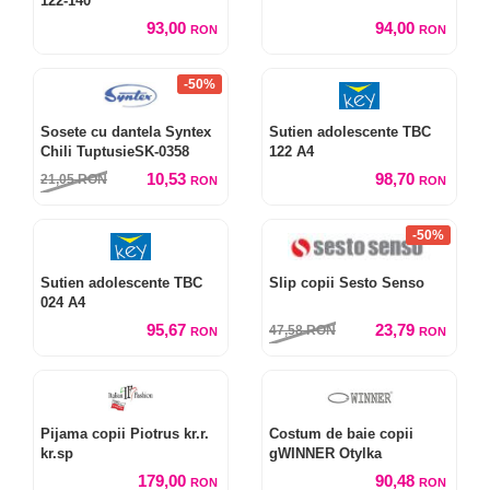
122-140
93,00
94,00
RON
RON
-50%
Sosete cu dantela Syntex
Sutien adolescente TBC
Chili TuptusieSK-0358
122 A4
10,53
98,70
21,05
RON
RON
RON
-50%
Sutien adolescente TBC
Slip copii Sesto Senso
024 A4
95,67
23,79
47,58
RON
RON
RON
Pijama copii Piotrus kr.r.
Costum de baie copii
kr.sp
gWINNER Otylka
179,00
90,48
RON
RON