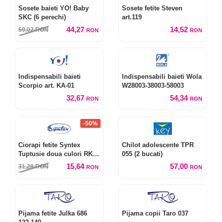
Sosete baieti YO! Baby
Sosete fetite Steven
SKC (6 perechi)
art.119
44,27
14,52
59,02
RON
RON
RON
Indispensabili baieti
Indispensabili baieti Wola
Scorpio art. KA-01
W28003-38003-58003
32,67
54,34
RON
RON
-50%
Ciorapi fetite Syntex
Chilot adolescente TPR
Tuptusie doua culori RK
055 (2 bucati)
0244
15,64
57,00
31,28
RON
RON
RON
Pijama fetite Julka 686
Pijama copii Taro 037