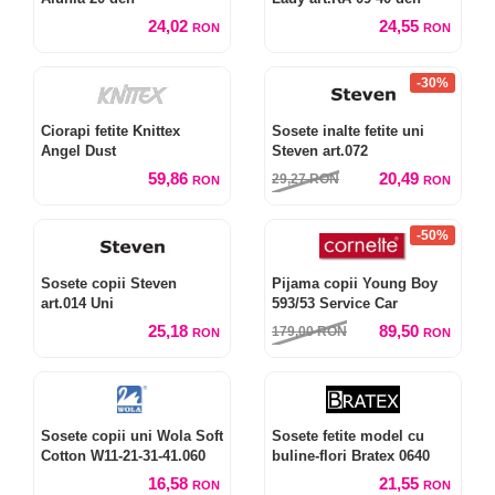
24,02
24,55
RON
RON
-30%
Ciorapi fetite Knittex
Sosete inalte fetite uni
Angel Dust
Steven art.072
59,86
20,49
29,27
RON
RON
RON
-50%
Sosete copii Steven
Pijama copii Young Boy
art.014 Uni
593/53 Service Car
25,18
89,50
179,00
RON
RON
RON
Sosete copii uni Wola Soft
Sosete fetite model cu
Cotton W11-21-31-41.060
buline-flori Bratex 0640
16,58
21,55
RON
RON