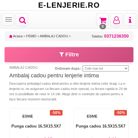
E-LENJERIE.RO
Toggle
Toggle
Toggle
Toggl
Toggle
navigation
navigation
navigation
naviga
navigation
0
0371236350
Acasa
»
FEMEI
»
AMBALAJ CADOU
»
Telefon:
Filtre
AMBALAJ CADOU
Ordonare dupa :
Ambalaj cadou pentru lenjerie intima
Descopera ambalajul cadou ideal pentru a oferi lenjerie intima celor dragi. La e-
lenjerie.ro, ne asiguram ca fiecare cadou este special, cu livrare rapida in 24 de
ore si posibilitate de retur in 14 zile. Alege dintr-o varietate de optiuni pentru a
face fiecare moment memorabil.
-50%
-50%
Punga cadou 16.5X15.5X7
Punga cadou 16.5X15.5X7