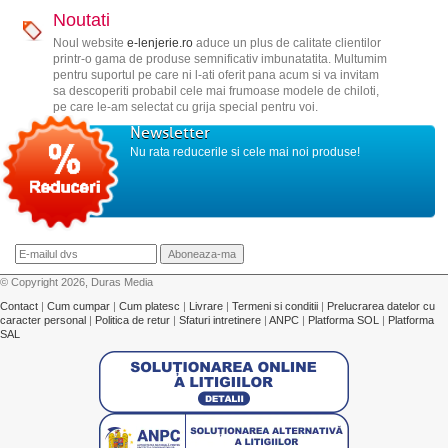
Noutati
Noul website
e-lenjerie.ro
aduce un plus de calitate clientilor
printr-o gama de produse semnificativ imbunatatita. Multumim
pentru suportul pe care ni l-ati oferit pana acum si va invitam
sa descoperiti probabil cele mai frumoase modele de chiloti,
pe care le-am selectat cu grija special pentru voi.
Newsletter
Nu rata reducerile si cele mai noi produse!
© Copyright 2026, Duras Media
Contact
|
Cum cumpar
|
Cum platesc
|
Livrare
|
Termeni si conditii
|
Prelucrarea datelor cu
caracter personal
|
Politica de retur
|
Sfaturi intretinere
|
ANPC
|
Platforma SOL
|
Platforma
SAL