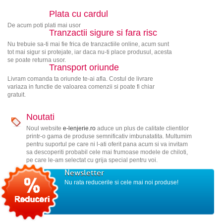
Plata cu cardul
De acum poti plati mai usor
Tranzactii sigure si fara risc
Nu trebuie sa-ti mai fie frica de tranzactiile online, acum sunt
tot mai sigur si protejate, iar daca nu-ti place produsul, acesta
se poate returna usor.
Transport oriunde
Livram comanda ta oriunde te-ai afla. Costul de livrare
variaza in functie de valoarea comenzii si poate fi chiar
gratuit.
Noutati
Noul website
e-lenjerie.ro
aduce un plus de calitate clientilor
printr-o gama de produse semnificativ imbunatatita. Multumim
pentru suportul pe care ni l-ati oferit pana acum si va invitam
sa descoperiti probabil cele mai frumoase modele de chiloti,
pe care le-am selectat cu grija special pentru voi.
Newsletter
Nu rata reducerile si cele mai noi produse!