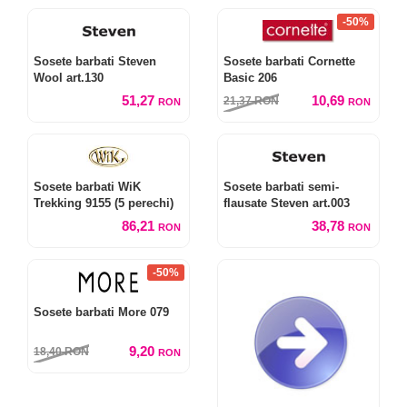
-50%
Sosete barbati Steven
Sosete barbati Cornette
Wool art.130
Basic 206
51,27
10,69
21,37
RON
RON
RON
Sosete barbati WiK
Sosete barbati semi-
Trekking 9155 (5 perechi)
flausate Steven art.003
86,21
38,78
RON
RON
-50%
Sosete barbati More 079
9,20
18,40
RON
RON