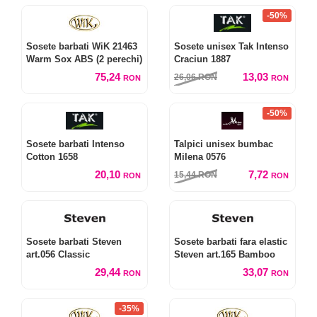
-50%
Sosete barbati WiK 21463
Sosete unisex Tak Intenso
Warm Sox ABS (2 perechi)
Craciun 1887
75,24
13,03
26,06
RON
RON
RON
-50%
Sosete barbati Intenso
Talpici unisex bumbac
Cotton 1658
Milena 0576
20,10
7,72
15,44
RON
RON
RON
Sosete barbati Steven
Sosete barbati fara elastic
art.056 Classic
Steven art.165 Bamboo
29,44
33,07
RON
RON
-35%