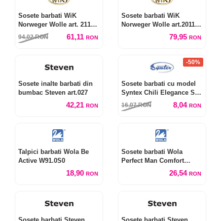
Sosete barbati WiK
Sosete barbati WiK
Norweger Wolle art. 21100
Norweger Wolle art.20110
(2 perechi)
(3 perechi)
61,11
79,95
94,02
RON
RON
RON
-50%
Sosete inalte barbati din
Sosete barbati cu model
bumbac Steven art.027
Syntex Chili Elegance SK-
0163
42,21
8,04
16,07
RON
RON
RON
Talpici barbati Wola Be
Sosete barbati Wola
Active W91.0S0
Perfect Man Comfort
W94.F06
18,90
26,54
RON
RON
Sosete barbati Steven
Sosete barbati Steven