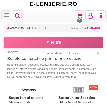
E-LENJERIE.RO
Toggle
Toggle
Toggle
Toggl
Toggle
navigation
navigation
navigation
naviga
navigation
0
0371236350
Acasa
»
BARBATI
»
SOSETE
»
Telefon:
Filtre
SOSETE
Ordonare dupa :
Sosete confortabile pentru orice ocazie
Sosetele
sunt un accesoriu esential in garderoba oricarei persoane. La e-
lenjerie.ro, oferim o gama variata de sosete, perfecte pentru a completa orice
tinuta. Indiferent daca cauti sosete pentru uz zilnic sau pentru ocazii speciale,
aici vei gasi ceea ce ai nevoie, cu livrare rapida si retur facil.
-50%
Sosete barbati colorate
Sosete unisex Spox Sox
Steven art.056
Bikes Model Nepereche