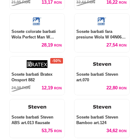
13,17
16,22
21,95
RON
32,44
RON
RON
RON
Sosete colorate barbati
Sosete barbati fara
Wola Perfect Man W
presiune Wola W 04N06
94.N03
Relax
28,19
27,54
RON
RON
-50%
Sosete barbati Bratex
Sosete barbati Steven
Onsport 882
art.070
12,19
22,80
24,38
RON
RON
RON
Sosete barbati Steven
Sosete barbati Steven
ABS art.013 flausate
Bamboo art.124
53,75
34,62
RON
RON