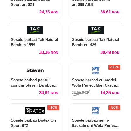
Sport art.024
art.088 ABS
24,35
38,61
RON
RON
Sosete barbati Tak Natural
Sosete barbati Tak Natural
Bambus 1559
Bambus 1429
33,36
30,49
RON
RON
-50%
Sosete barbati pentru
Sosete barbati cu model
costum Steven Bambus
Wola Perfect Man Casual
art.149
W 94.N03 New
34,91
14,35
28,69
RON
RON
RON
-40%
-50%
Sosete barbati Bratex On
Sosete barbati semi-
Sport 672
flausate uni Wola Perfect
Man W94011