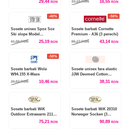
29,44
16,55
33,10
RON
RON
RON
-40%
-50%
Sosete unisex Spox Sox
Sosete barbati Cornette
Ski slope Model
Premium - A36 (3 perechi)
Nepereche
25,19
43,14
41,98
RON
86,27
RON
RON
RON
-50%
Sosete barbati Wola
Sosete unisex fara elastic
W94.155 X-Mass
JJW Deomed Cotton
Silver
10,46
38,31
20,92
RON
RON
RON
Sosete barbati WiK
Sosete barbati WiK 20310
Outdoor Extrawarm 21140
Norweger Socken (3
(3 perechi)
perechi)
75,21
90,89
RON
RON